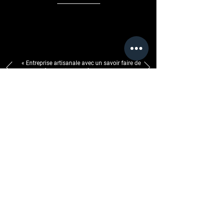
«
Entreprise artisanale avec un savoir faire de
qualité exceptionnelle à recommander.
»
Germain Amand , 2019
Démarrer mon
projet