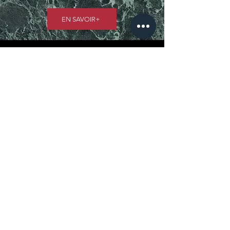
EN SAVOIR+
M'inscrire à la Newsletter 
ADEQUATE !
Prénom
*
Nom
*
Email
*
RECEVOIR LES ACTUALITÉS
CONTACT